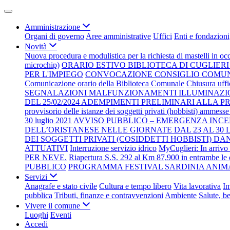
Amministrazione
Organi di governo
Aree amministrative
Uffici
Enti e fondazioni
Novità
Nuova procedura e modulistica per la richiesta di mastelli in oc
microchip)
ORARIO ESTIVO BIBLIOTECA DI CUGLIERI 
PER L'IMPIEGO
CONVOCAZIONE CONSIGLIO COMUNAL
Comunicazione orario della Biblioteca Comunale
Chiusura uffi
SEGNALAZIONI MALFUNZIONAMENTI ILLUMINAZI
DEL 25/02/2024 ADEMPIMENTI PRELIMINARI ALLA
provvisorio delle istanze dei soggetti privati (hobbisti) ammesse 
30 luglio 2021
AVVISO PUBBLICO – EMERGENZA INCEN
DELL’ORISTANESE NELLE GIORNATE DAL 23 AL 30 LU
DEI SOGGETTI PRIVATI (COSIDDETTI HOBBISTI) DA
ATTUATIVI
Interruzione servizio idrico
MyCuglieri: In arrivo 
PER NEVE.
Riapertura S.S. 292 al Km 87,900 in entrambe le d
PUBBLICO
PROGRAMMA FESTIVAL SARDINIA ANIMA
Servizi
Anagrafe e stato civile
Cultura e tempo libero
Vita lavorativa
I
pubblica
Tributi, finanze e contravvenzioni
Ambiente
Salute, b
Vivere il comune
Luoghi
Eventi
Accedi