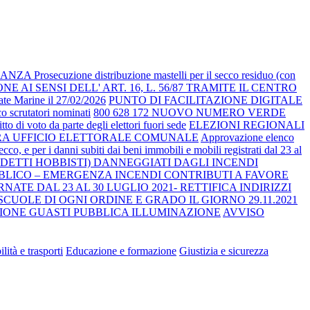
rosecuzione distribuzione mastelli per il secco residuo (con
 AI SENSI DELL' ART. 16, L. 56/87 TRAMITE IL CENTRO
rgate Marine il 27/02/2026
PUNTO DI FACILITAZIONE DIGITALE
o scrutatori nominati
800 628 172 NUOVO NUMERO VERDE
o di voto da parte degli elettori fuori sede
ELEZIONI REGIONALI
TURA UFFICIO ELETTORALE COMUNALE
Approvazione elenco
ecco, e per i danni subiti dai beni immobili e mobili registrati dal 23 al
DDETTI HOBBISTI) DANNEGGIATI DAGLI INCENDI
BLICO – EMERGENZA INCENDI CONTRIBUTI A FAVORE
ATE DAL 23 AL 30 LUGLIO 2021- RETTIFICA INDIRIZZI
CUOLE DI OGNI ORDINE E GRADO IL GIORNO 29.11.2021
NE GUASTI PUBBLICA ILLUMINAZIONE
AVVISO
lità e trasporti
Educazione e formazione
Giustizia e sicurezza