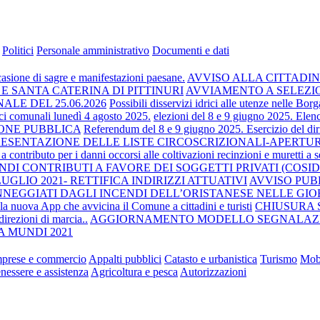
Politici
Personale amministrativo
Documenti e dati
casione di sagre e manifestazioni paesane.
AVVISO ALLA CITTADINANZA P
E SANTA CATERINA DI PITTINURI
AVVIAMENTO A SELEZIONE
E DEL 25.06.2026
Possibili disservizi idrici alle utenze nelle Bo
ci comunali lunedì 4 agosto 2025.
elezioni del 8 e 9 giugno 2025. Elenc
ONE PUBBLICA
Referendum del 8 e 9 giugno 2025. Esercizio del diritt
 PRESENTAZIONE DELLE LISTE CIRCOSCRIZIONALI-APER
a contributo per i danni occorsi alle coltivazioni recinzioni e muretti a s
DI CONTRIBUTI A FAVORE DEI SOGGETTI PRIVATI (COSI
GLIO 2021- RETTIFICA INDIRIZZI ATTUATIVI
AVVISO PUB
NNEGGIATI DAGLI INCENDI DELL’ORISTANESE NELLE GIORN
la nuova App che avvicina il Comune a cittadini e turisti
CHIUSURA S
irezioni di marcia..
AGGIORNAMENTO MODELLO SEGNALAZIO
 MUNDI 2021
mprese e commercio
Appalti pubblici
Catasto e urbanistica
Turismo
Mobi
enessere e assistenza
Agricoltura e pesca
Autorizzazioni