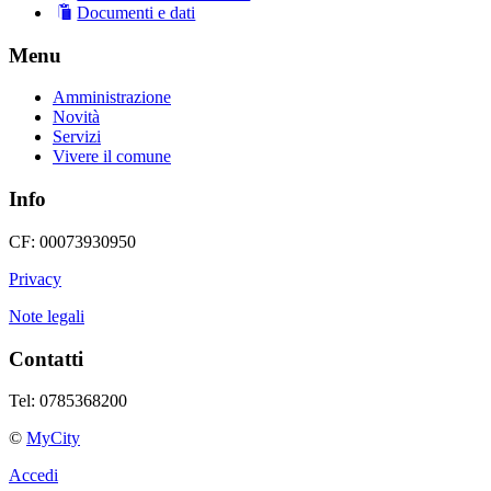
Documenti e dati
Menu
Amministrazione
Novità
Servizi
Vivere il comune
Info
CF: 00073930950
Privacy
Note legali
Contatti
Tel: 0785368200
©
MyCity
Accedi