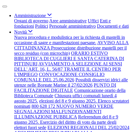
Amministrazione
Organi di governo
Aree amministrative
Uffici
Enti e
fondazioni
Politici
Personale amministrativo
Documenti e dati
Novità
Nuova procedura e modulistica per la richiesta di mastelli in
occasione di sagre e manifestazioni paesane.
AVVISO ALLA
CITTADINANZA Prosecuzione distribuzione mastelli per il
secco residuo (con microchip)
ORARIO ESTIVO
BIBLIOTECA DI CUGLIERI E SANTA CATERINA DI
PITTINURI
AVVIAMENTO A SELEZIONE AI SENSI
DELL' ART. 16, L. 56/87 TRAMITE IL CENTRO PER
L'IMPIEGO
CONVOCAZIONE CONSIGLIO
COMUNALE DEL 25.06.2026
Possibili disservizi idrici alle
utenze nelle Borgate Marine il 27/02/2026
PUNTO DI
FACILITAZIONE DIGITALE
Comunicazione orario della
Biblioteca Comunale
Chiusura uffici comunali lunedì 4
agosto 2025.
elezioni del 8 e 9 giugno 2025. Elenco scrutatori
nominati
800 628 172 NUOVO NUMERO VERDE
SEGNALAZIONI MALFUNZIONAMENTI
ILLUMINAZIONE PUBBLICA
Referendum del 8 e 9
giugno 2025. Esercizio del diritto di voto da parte degli
elettori fuori sede
ELEZIONI REGIONALI DEL 25/02/2024