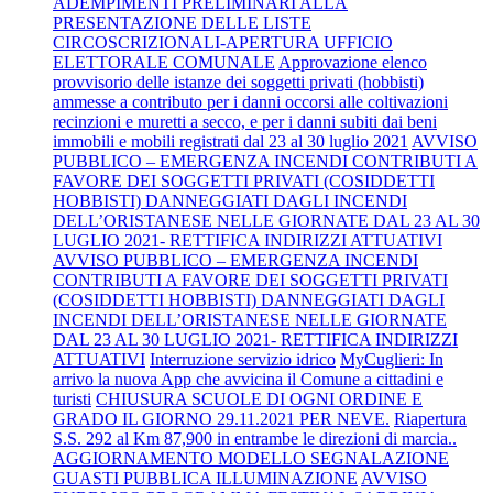
ADEMPIMENTI PRELIMINARI ALLA
PRESENTAZIONE DELLE LISTE
CIRCOSCRIZIONALI-APERTURA UFFICIO
ELETTORALE COMUNALE
Approvazione elenco
provvisorio delle istanze dei soggetti privati (hobbisti)
ammesse a contributo per i danni occorsi alle coltivazioni
recinzioni e muretti a secco, e per i danni subiti dai beni
immobili e mobili registrati dal 23 al 30 luglio 2021
AVVISO
PUBBLICO – EMERGENZA INCENDI CONTRIBUTI A
FAVORE DEI SOGGETTI PRIVATI (COSIDDETTI
HOBBISTI) DANNEGGIATI DAGLI INCENDI
DELL’ORISTANESE NELLE GIORNATE DAL 23 AL 30
LUGLIO 2021- RETTIFICA INDIRIZZI ATTUATIVI
AVVISO PUBBLICO – EMERGENZA INCENDI
CONTRIBUTI A FAVORE DEI SOGGETTI PRIVATI
(COSIDDETTI HOBBISTI) DANNEGGIATI DAGLI
INCENDI DELL’ORISTANESE NELLE GIORNATE
DAL 23 AL 30 LUGLIO 2021- RETTIFICA INDIRIZZI
ATTUATIVI
Interruzione servizio idrico
MyCuglieri: In
arrivo la nuova App che avvicina il Comune a cittadini e
turisti
CHIUSURA SCUOLE DI OGNI ORDINE E
GRADO IL GIORNO 29.11.2021 PER NEVE.
Riapertura
S.S. 292 al Km 87,900 in entrambe le direzioni di marcia..
AGGIORNAMENTO MODELLO SEGNALAZIONE
GUASTI PUBBLICA ILLUMINAZIONE
AVVISO