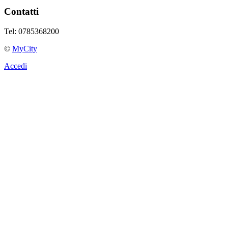
Contatti
Tel: 0785368200
©
MyCity
Accedi