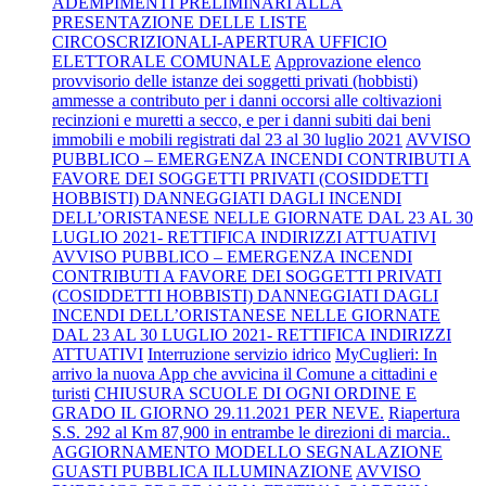
ADEMPIMENTI PRELIMINARI ALLA
PRESENTAZIONE DELLE LISTE
CIRCOSCRIZIONALI-APERTURA UFFICIO
ELETTORALE COMUNALE
Approvazione elenco
provvisorio delle istanze dei soggetti privati (hobbisti)
ammesse a contributo per i danni occorsi alle coltivazioni
recinzioni e muretti a secco, e per i danni subiti dai beni
immobili e mobili registrati dal 23 al 30 luglio 2021
AVVISO
PUBBLICO – EMERGENZA INCENDI CONTRIBUTI A
FAVORE DEI SOGGETTI PRIVATI (COSIDDETTI
HOBBISTI) DANNEGGIATI DAGLI INCENDI
DELL’ORISTANESE NELLE GIORNATE DAL 23 AL 30
LUGLIO 2021- RETTIFICA INDIRIZZI ATTUATIVI
AVVISO PUBBLICO – EMERGENZA INCENDI
CONTRIBUTI A FAVORE DEI SOGGETTI PRIVATI
(COSIDDETTI HOBBISTI) DANNEGGIATI DAGLI
INCENDI DELL’ORISTANESE NELLE GIORNATE
DAL 23 AL 30 LUGLIO 2021- RETTIFICA INDIRIZZI
ATTUATIVI
Interruzione servizio idrico
MyCuglieri: In
arrivo la nuova App che avvicina il Comune a cittadini e
turisti
CHIUSURA SCUOLE DI OGNI ORDINE E
GRADO IL GIORNO 29.11.2021 PER NEVE.
Riapertura
S.S. 292 al Km 87,900 in entrambe le direzioni di marcia..
AGGIORNAMENTO MODELLO SEGNALAZIONE
GUASTI PUBBLICA ILLUMINAZIONE
AVVISO