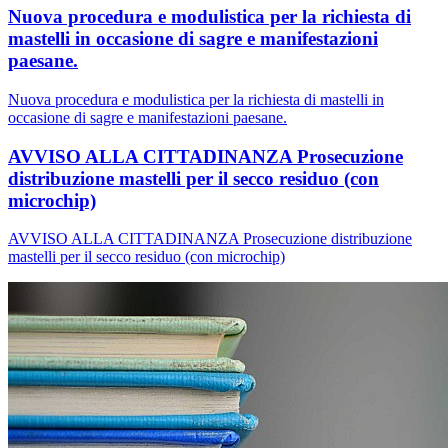
Nuova procedura e modulistica per la richiesta di
mastelli in occasione di sagre e manifestazioni
paesane.
Nuova procedura e modulistica per la richiesta di mastelli in
occasione di sagre e manifestazioni paesane.
AVVISO ALLA CITTADINANZA Prosecuzione
distribuzione mastelli per il secco residuo (con
microchip)
AVVISO ALLA CITTADINANZA Prosecuzione distribuzione
mastelli per il secco residuo (con microchip)