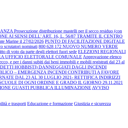
rosecuzione distribuzione mastelli per il secco residuo (con
 AI SENSI DELL' ART. 16, L. 56/87 TRAMITE IL CENTRO
rgate Marine il 27/02/2026
PUNTO DI FACILITAZIONE DIGITALE
o scrutatori nominati
800 628 172 NUOVO NUMERO VERDE
o di voto da parte degli elettori fuori sede
ELEZIONI REGIONALI
TURA UFFICIO ELETTORALE COMUNALE
Approvazione elenco
ecco, e per i danni subiti dai beni immobili e mobili registrati dal 23 al
DDETTI HOBBISTI) DANNEGGIATI DAGLI INCENDI
BLICO – EMERGENZA INCENDI CONTRIBUTI A FAVORE
ATE DAL 23 AL 30 LUGLIO 2021- RETTIFICA INDIRIZZI
CUOLE DI OGNI ORDINE E GRADO IL GIORNO 29.11.2021
NE GUASTI PUBBLICA ILLUMINAZIONE
AVVISO
lità e trasporti
Educazione e formazione
Giustizia e sicurezza