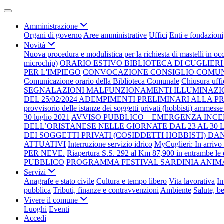
Amministrazione
Organi di governo
Aree amministrative
Uffici
Enti e fondazioni
Novità
Nuova procedura e modulistica per la richiesta di mastelli in oc
microchip)
ORARIO ESTIVO BIBLIOTECA DI CUGLIERI 
PER L'IMPIEGO
CONVOCAZIONE CONSIGLIO COMUNAL
Comunicazione orario della Biblioteca Comunale
Chiusura uffi
SEGNALAZIONI MALFUNZIONAMENTI ILLUMINAZI
DEL 25/02/2024 ADEMPIMENTI PRELIMINARI ALLA
provvisorio delle istanze dei soggetti privati (hobbisti) ammesse 
30 luglio 2021
AVVISO PUBBLICO – EMERGENZA INCEN
DELL’ORISTANESE NELLE GIORNATE DAL 23 AL 30 LU
DEI SOGGETTI PRIVATI (COSIDDETTI HOBBISTI) DA
ATTUATIVI
Interruzione servizio idrico
MyCuglieri: In arrivo 
PER NEVE.
Riapertura S.S. 292 al Km 87,900 in entrambe le d
PUBBLICO
PROGRAMMA FESTIVAL SARDINIA ANIMA
Servizi
Anagrafe e stato civile
Cultura e tempo libero
Vita lavorativa
I
pubblica
Tributi, finanze e contravvenzioni
Ambiente
Salute, b
Vivere il comune
Luoghi
Eventi
Accedi