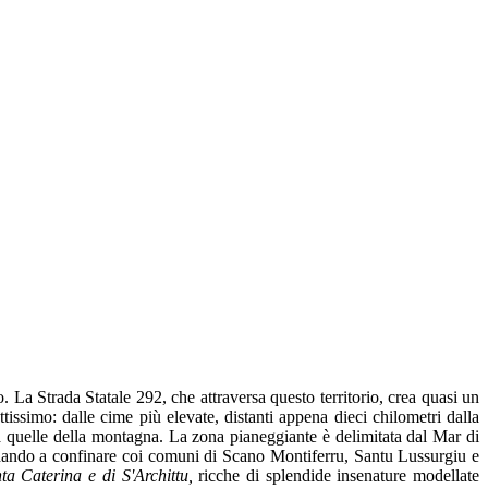
o. La Strada Statale 292, che attraversa questo territorio, crea quasi un
issimo: dalle cime più elevate, distanti appena dieci chilometri dalla
 a quelle della montagna. La zona pianeggiante è delimitata dal Mar di
ndando a confinare coi comuni di Scano Montiferru, Santu Lussurgiu e
ta Caterina e di S'Archittu,
ricche di splendide insenature modellate