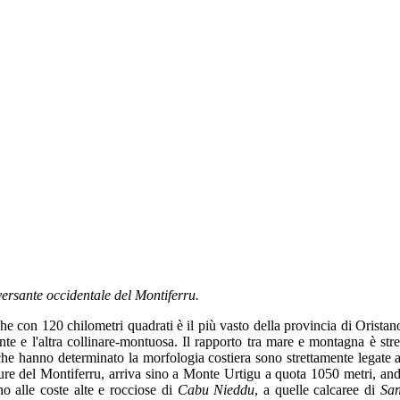
versante occidentale del Montiferru.
 che con 120 chilometri quadrati è il più vasto della provincia di Oristan
 e l'altra collinare-montuosa. Il rapporto tra mare e montagna è strett
e che hanno determinato la morfologia costiera sono strettamente legate
lture del Montiferru, arriva sino a Monte Urtigu a quota 1050 metri, a
no alle coste alte e rocciose di
Cabu Nieddu
, a quelle calcaree di
San