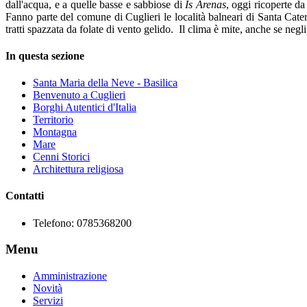
dall'acqua, e a quelle basse e sabbiose di
Is Arenas
, oggi ricoperte d
Fanno parte del comune di Cuglieri le località balneari di Santa Cateri
tratti spazzata da folate di vento gelido. Il clima è mite, anche se neg
In questa sezione
Santa Maria della Neve - Basilica
Benvenuto a Cuglieri
Borghi Autentici d'Italia
Territorio
Montagna
Mare
Cenni Storici
Architettura religiosa
Contatti
Telefono:
0785368200
Menu
Amministrazione
Novità
Servizi