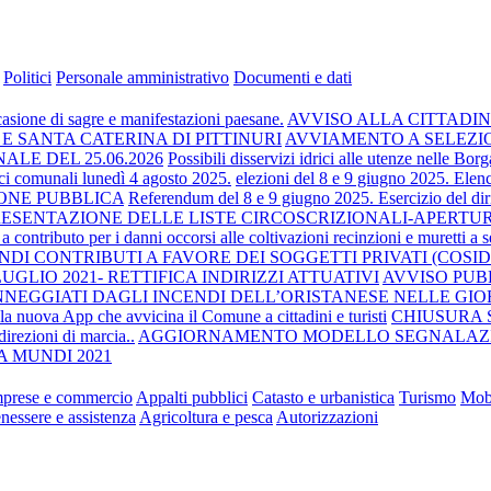
Politici
Personale amministrativo
Documenti e dati
casione di sagre e manifestazioni paesane.
AVVISO ALLA CITTADINANZA P
E SANTA CATERINA DI PITTINURI
AVVIAMENTO A SELEZIONE
E DEL 25.06.2026
Possibili disservizi idrici alle utenze nelle Bo
ci comunali lunedì 4 agosto 2025.
elezioni del 8 e 9 giugno 2025. Elenc
ONE PUBBLICA
Referendum del 8 e 9 giugno 2025. Esercizio del diritt
 PRESENTAZIONE DELLE LISTE CIRCOSCRIZIONALI-APER
a contributo per i danni occorsi alle coltivazioni recinzioni e muretti a s
DI CONTRIBUTI A FAVORE DEI SOGGETTI PRIVATI (COSI
GLIO 2021- RETTIFICA INDIRIZZI ATTUATIVI
AVVISO PUB
NNEGGIATI DAGLI INCENDI DELL’ORISTANESE NELLE GIORN
la nuova App che avvicina il Comune a cittadini e turisti
CHIUSURA S
irezioni di marcia..
AGGIORNAMENTO MODELLO SEGNALAZIO
 MUNDI 2021
mprese e commercio
Appalti pubblici
Catasto e urbanistica
Turismo
Mobi
enessere e assistenza
Agricoltura e pesca
Autorizzazioni